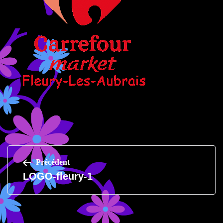
Navigation
Précédent
LOGO-fleury-1
de
l’article